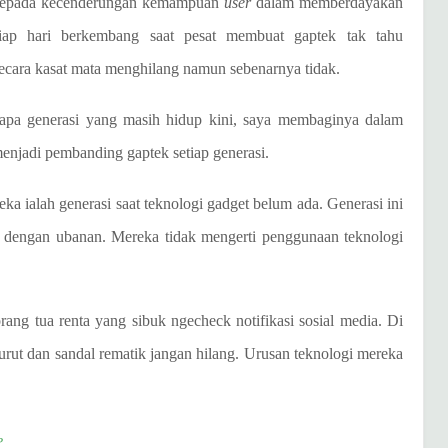
h kepada kecenderungan kemampuan
user
dalam memberdayakan
iap hari berkembang saat pesat membuat gaptek tak tahu
ecara kasat mata menghilang namun sebenarnya tidak.
apa generasi yang masih hidup kini, saya membaginya dalam
 menjadi pembanding gaptek setiap generasi.
eka ialah generasi saat teknologi gadget belum ada. Generasi ini
 dengan ubanan. Mereka tidak mengerti penggunaan teknologi
rang tua renta yang sibuk ngecheck notifikasi sosial media. Di
urut dan sandal rematik jangan hilang. Urusan teknologi mereka
?