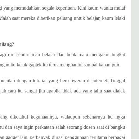
ogi yang memudahkan segala keperluan. Kini kaum wanita mulai
Malah saat mereka diberikan peluang untuk belajar, kaum lelaki
hilang?
gi diri sendiri mau belajar dan tidak malu mengakui tingkat
gan itu kelak gaptek itu terus menghantui sampai kapan pun.
 mulailah dengan tutorial yang berseliweran di internet. Tinggal
h cara itu sangat jitu apabila tidak ada yang tahu saat diajak
ang diketahui kegunaannya, walaupun sebenarnya itu ngga
u dan saya ingin perkataan salah seorang dosen saat di bangku
an gadget lain, perbanyak durasi penggunaan terutama berbagai