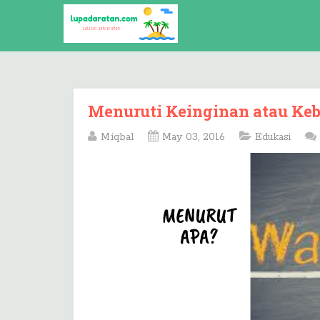
Menuruti Keinginan atau Ke
M.iqbal
May 03, 2016
Edukasi