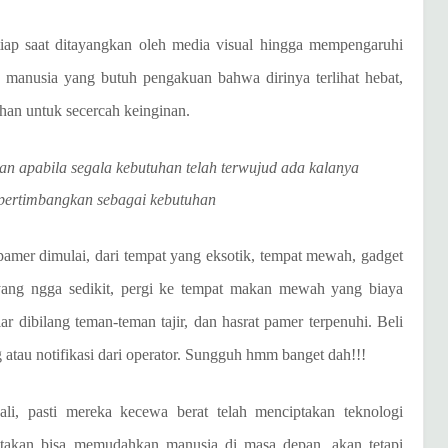
iap saat ditayangkan oleh media visual hingga mempengaruhi
manusia yang butuh pengakuan bahwa dirinya terlihat hebat,
an untuk secercah keinginan.
n apabila segala kebutuhan telah terwujud ada kalanya
ipertimbangkan sebagai kebutuhan
mer dimulai, dari tempat yang eksotik, tempat mewah, gadget
ang ngga sedikit, pergi ke tempat makan mewah yang biaya
r dibilang teman-teman tajir, dan hasrat pamer terpenuhi. Beli
atau notifikasi dari operator. Sungguh hmm banget dah!!!
i, pasti mereka kecewa berat telah menciptakan teknologi
ptakan bisa memudahkan manusia di masa depan, akan tetapi