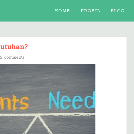
HOME
PROFIL
BLOG
butuhan?
2 comments