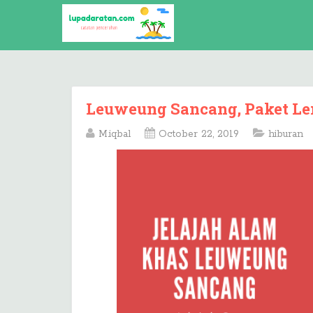
Leuweung Sancang, Paket Le
M.iqbal
October 22, 2019
hiburan