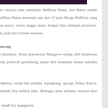
n raksasa yaitu tumbuhan Rafflesia Patma. Arti Patma sendiri
fflesia Patma termasuk satu dari 15 jenis Bunga Rafflesia yang
 dan punya warna jingga muda dengan lima kelopak penyusun.
, jauh dari sorotan manusia.
Sancang
isa dirasakan. Nyiur pepohonan Mangrove tertiup oleh hembusan
e bak pemecah gelombang pantai dari hantaman lautan samudra
itemui, mulai dari pedada, kijingkang, api-api, Pohoa Kaboa,
udah bisa terlihat jelas. Berbagai jenis primata, monyet ekor