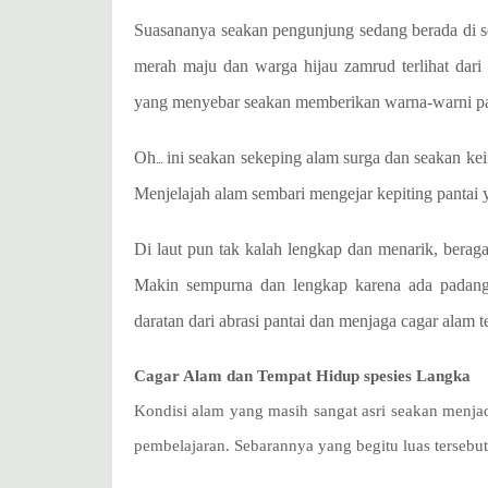
Suasananya seakan pengunjung sedang berada di se
merah maju dan warga hijau zamrud terlihat dari
yang menyebar seakan memberikan warna-warni pada 
Oh
ini seakan sekeping alam surga dan seakan ke
…
Menjelajah alam sembari mengejar kepiting panta
D
i laut pun tak kalah lengkap dan menarik, beraga
Makin sempurna dan lengkap karena ada padan
daratan dari abrasi pantai dan menjaga cagar alam te
Cagar Alam dan Tempat Hidup spesies Langka
Kondisi alam yang masih sangat asri seakan menj
pembelajaran. Sebarannya yang begitu luas tersebut