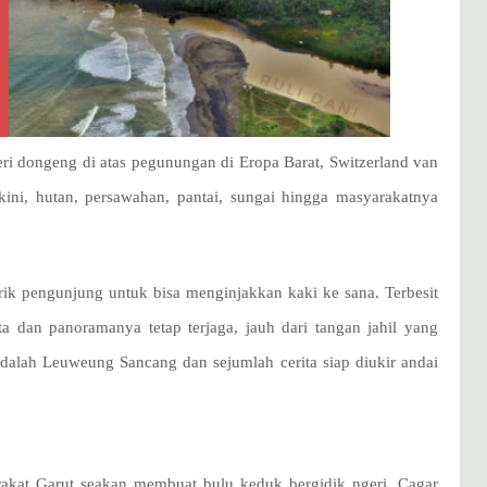
ri dongeng di atas pegunungan di Eropa Barat, Switzerland van
ini, hutan, persawahan, pantai, sungai hingga masyarakatnya
rik pengunjung untuk bisa menginjakkan kaki ke sana. Terbesit
 dan panoramanya tetap terjaga, jauh dari tangan jahil yang
alah Leuweung Sancang dan sejumlah cerita siap diukir andai
at Garut seakan membuat bulu keduk bergidik ngeri. Cagar