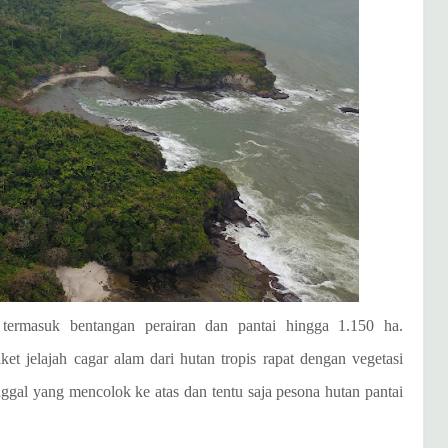
termasuk bentangan perairan dan pantai hingga 1.150 ha.
t jelajah cagar alam dari hutan tropis rapat dengan vegetasi
gal yang mencolok ke atas dan tentu saja pesona hutan pantai