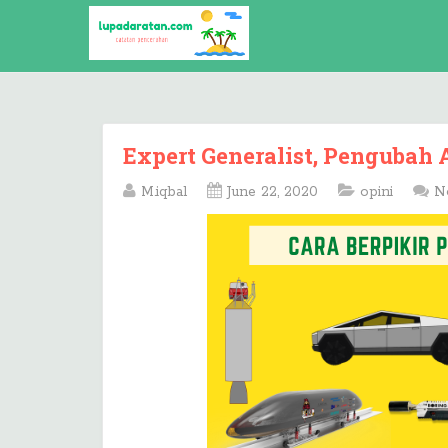
Expert Generalist, Pengubah 
M.iqbal
June 22, 2020
opini
N