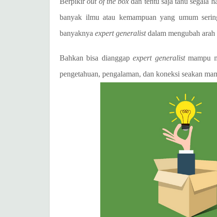
Berpikir
out of the box
dan tentu saja tahu segala h
banyak ilmu atau kemampuan yang umum sering k
banyaknya
expert generalist
dalam mengubah arah 
Bahkan bisa dianggap
expert generalist
mampu men
pengetahuan, pengalaman, dan koneksi seakan mam