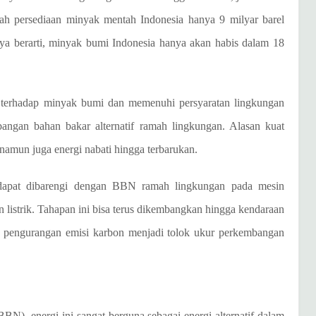
umlah persediaan minyak mentah Indonesia hanya 9 milyar barel
paya berarti, minyak bumi Indonesia hanya akan habis dalam 18
 terhadap minyak bumi dan memenuhi persyaratan lingkungan
bangan bahan bakar alternatif ramah lingkungan. Alasan kuat
 namun juga energi nabati hingga terbarukan.
 dapat dibarengi dengan BBN ramah lingkungan pada mesin
n listrik. Tahapan ini bisa terus dikembangkan hingga kendaraan
a, pengurangan emisi karbon menjadi tolok ukur perkembangan
), energi ini sangat berguna sebagai energi alternatif dalam