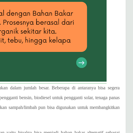
rukan dalam jumlah besar. Beberapa di antaranya bisa segera
i pengganti bensin, biodiesel untuk pengganti solar, tenaga panas
bahkan sampah/limbah pun bisa digunakan untuk membangkitkan
n yaitu bioalga bisa menjadi bahan bakar alternatif sebagai