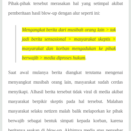
Pihak-pihak tersebut merasakan hal yang setimpal akibat
pemberitaan hasil blow-up dengan alur seperti ini:
Mengangkat berita dari musibah orang lain > tak
jadi berita sensasional > masyarakat skeptis >
masyarakat dan korban mengadukan ke pihak
berwajib > media diproses hukum
.
Saat awal mulanya berita diangkat terutama mengenai
menyangkut musibah orang lain, masyarakat sudah cerdas
menyikapi. Alhasil berita tersebut tidak viral di media akibat
masyarakat berpikir skeptis pada hal tersebut. Malahan
masyarakat selaku netizen malah balik melaporkan ke pihak
berwajib sebagai bentuk simpati kepada korban, karena
beritanya seakan di
blow-up
. Akhirnya media atau penyebar