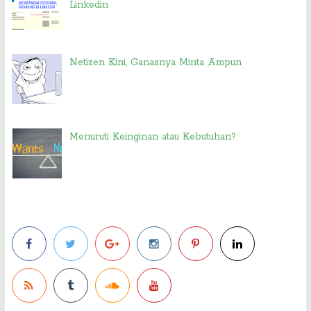
Linkedin
Netizen Kini, Ganasnya Minta Ampun
Menuruti Keinginan atau Kebutuhan?