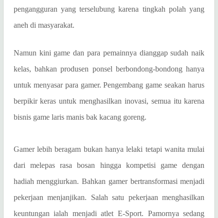
pengangguran yang terselubung karena tingkah polah yang
aneh di masyarakat.
Namun kini game dan para pemainnya dianggap sudah naik
kelas, bahkan produsen ponsel berbondong-bondong hanya
untuk menyasar para gamer. Pengembang game seakan harus
berpikir keras untuk menghasilkan inovasi, semua itu karena
bisnis game laris manis bak kacang goreng.
Gamer lebih beragam bukan hanya lelaki tetapi wanita mulai
dari melepas rasa bosan hingga kompetisi game dengan
hadiah menggiurkan. Bahkan
gamer bertransformasi menjadi
pekerjaan menjanjikan. Salah satu pekerjaan menghasilkan
keuntungan ialah menjadi atlet E-Sport. Pamornya sedang