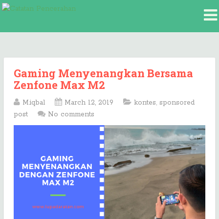
Gaming Menyenangkan Bersama
Zenfone Max M2
M.iqbal
March 12, 2019
kontes
,
sponsored
post
No comments