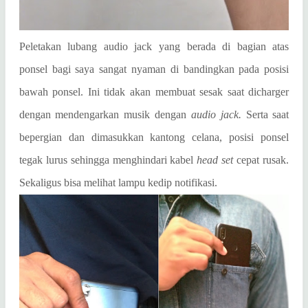
Peletakan lubang audio jack yang berada di bagian atas
ponsel bagi saya sangat nyaman di bandingkan pada posisi
bawah ponsel. Ini tidak akan membuat sesak saat dicharger
dengan mendengarkan musik dengan
audio jack.
Serta saat
bepergian dan dimasukkan kantong celana, posisi ponsel
tegak lurus sehingga menghindari kabel
head set
cepat rusak.
Sekaligus bisa melihat lampu kedip notifikasi.