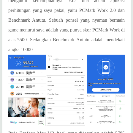
mengukur kemampuannya. Ada dua acuan aplikasi
perhitungan yang saya pakai, yaitu PCMark Work 2.0 dan
Benchmark Antutu. Sebuah ponsel yang nyaman bermain
game menurut saya adalah yang punya skor PCMark Work di
atas 5500. Sedangkan Benchmark Antutu adalah mendekati
angka 10000