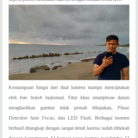
Kemampuan fungsi dari dual kamera mampu menciptakan
efek foto
bokeh
maksimal. Fitur khas smartphone dalam
menghasilkan gambar tidak pernah dilupakan,
Phase
Detection Auto Focus,
dan LED Flash. Berbagai momen
berhasil ditangkap dengan sangat detail karena sudah dibekali