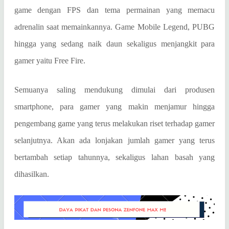
game dengan FPS dan tema permainan yang memacu
adrenalin saat memainkannya. Game Mobile Legend, PUBG
hingga yang sedang naik daun sekaligus menjangkit para
gamer yaitu Free Fire.
Semuanya saling mendukung dimulai dari produsen
smartphone, para gamer yang makin menjamur hingga
pengembang game yang terus melakukan riset terhadap gamer
selanjutnya. Akan ada lonjakan jumlah gamer yang terus
bertambah setiap tahunnya, sekaligus lahan basah yang
dihasilkan.