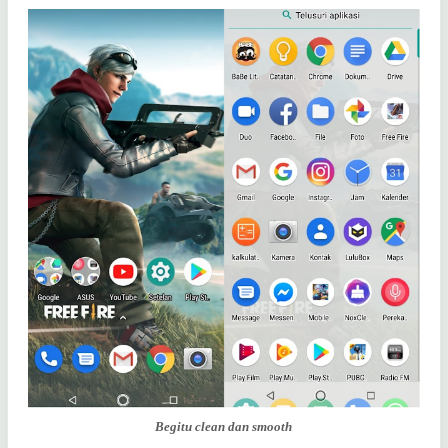
Begitu clean dan smooth