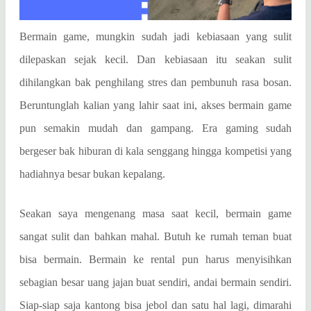
Bermain game, mungkin sudah jadi kebiasaan yang sulit
dilepaskan sejak kecil. Dan kebiasaan itu seakan sulit
dihilangkan bak penghilang stres dan pembunuh rasa bosan.
Beruntunglah kalian yang lahir saat ini, akses bermain game
pun semakin mudah dan gampang. Era gaming sudah
bergeser bak hiburan di kala senggang hingga kompetisi yang
hadiahnya besar bukan kepalang.
Seakan saya mengenang masa saat kecil, bermain game
sangat sulit dan bahkan mahal. Butuh ke rumah teman buat
bisa bermain. Bermain ke rental pun harus menyisihkan
sebagian besar uang jajan buat sendiri, andai bermain sendiri.
Siap-siap saja kantong bisa jebol dan satu hal lagi, dimarahi