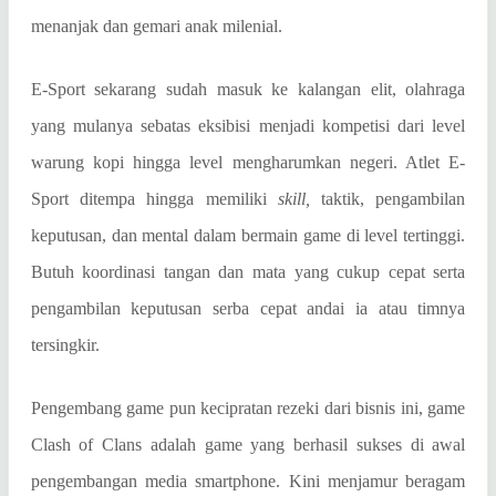
menanjak dan gemari anak milenial.
E-Sport sekarang sudah masuk ke kalangan elit, olahraga
yang mulanya sebatas eksibisi menjadi kompetisi dari level
warung kopi hingga level mengharumkan negeri. Atlet E-
Sport
ditempa hingga memiliki
skill,
taktik, pengambilan
keputusan, dan mental dalam bermain game di level tertinggi.
Butuh koordinasi tangan dan mata yang cukup cepat serta
pengambilan keputusan serba cepat andai ia atau timnya
tersingkir.
Pengembang game pun kecipratan rezeki dari bisnis ini, game
Clash of Clans adalah game yang berhasil sukses di awal
pengembangan media smartphone. Kini menjamur beragam