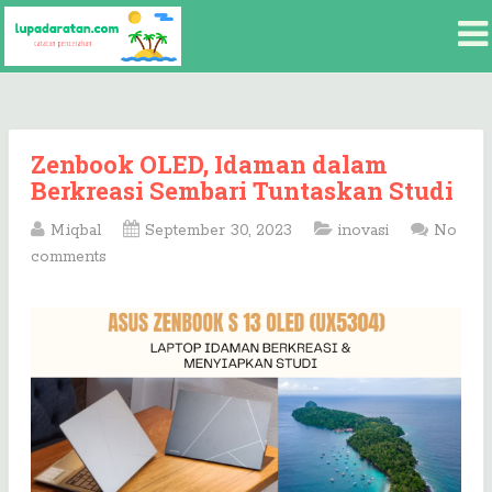
Zenbook OLED, Idaman dalam
Berkreasi Sembari Tuntaskan Studi
M.iqbal
September 30, 2023
inovasi
No
comments